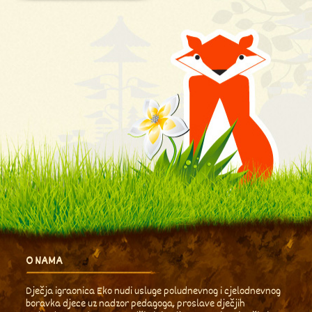
O NAMA
Dječja igraonica Eko nudi usluge poludnevnog i cjelodnevnog
boravka djece uz nadzor pedagoga, proslave dječjih