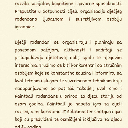
razvila socijalne, kognitivne i govorne sposobnosti.
Prepustite u potpunosti cijelu organizaciju dječjeg
rođendana ljubaznom i susretljivom osoblju
igraonice.
Dječji rođendani se organiziraju i planiraju sa
posebnom pažnjom, aktivnosti i sadržaji se
prilagođavaju djetetovoj dobi, spolu te njegovim
interesima. Trudimo se biti konkurentni sa stručnim
osobljem koje se konstantno educira i informira, sa
kvalitetnom uslugom te suvremenom tehnikom koju
nadopunjavamo po potrebi. Također, uveli smo i
Paintball rođendane u prirodi za djecu stariju od
osam godina. Paintball je napeta igra za cijeli
razred, a mi koristimo JT Splatmaster shotgun i gun
koji su predviđeni te osmišljeni isključivo za djecu
od 8+ godina.