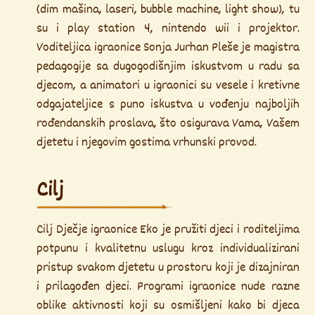
(dim mašina, laseri, bubble machine, light show), tu
su i play station 4, nintendo wii i projektor.
Voditeljica igraonice Sonja Jurhan Pleše je magistra
pedagogije sa dugogodišnjim iskustvom u radu sa
djecom, a animatori u igraonici su vesele i kretivne
odgajateljice s puno iskustva u vođenju najboljih
rođendanskih proslava, što osigurava Vama, Vašem
djetetu i njegovim gostima vrhunski provod.
Cilj
Cilj Dječje igraonice Eko je pružiti djeci i roditeljima
potpunu i kvalitetnu uslugu kroz individualizirani
pristup svakom djetetu u prostoru koji je dizajniran
i prilagođen djeci. Programi igraonice nude razne
oblike aktivnosti koji su osmišljeni kako bi djeca