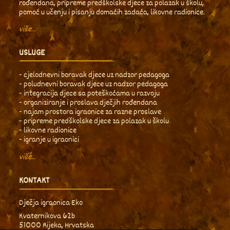
rođendana, pripreme predškolske djece za polazak u školu,
pomoć u učenju i pisanju domaćih zadaća, likovne radionice.
više...
USLUGE
- cjelodnevni boravak djece uz nadzor pedagoga
- poludnevni boravak djece uz nadzor pedagoga
- integracija djece sa poteškoćama u razvoju
- organiziranje i proslava dječjih rođendana
- najam prostora igraonice za razne proslave
- pripreme predškolske djece za polazak u školu
- likovne radionice
- igranje u igraonici
više...
KONTAKT
Dječja igraonica Eko
Kvaternikova 62b
51000 Rijeka, Hrvatska