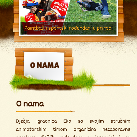
Paintball i sportski rođendani u prirodi
O nama
Dječja igraonica Eko sa svojim stručnim
animatorskim timom organizira nezaboravne