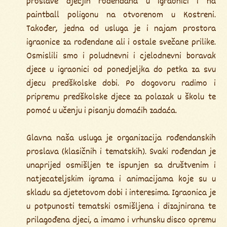
proslave dječjih rođendana u igraonici i na
paintball poligonu na otvorenom u Kostreni.
Također, jedna od usluga je i najam prostora
igraonice za rođendane ali i ostale svečane prilike.
Osmislili smo i poludnevni i cjelodnevni boravak
djece u igraonici od ponedjeljka do petka za svu
djecu predškolske dobi. Po dogovoru radimo i
pripremu predškolske djece za polazak u školu te
pomoć u učenju i pisanju domaćih zadaća.
Glavna naša usluga je organizacija rođendanskih
proslava (klasičnih i tematskih). Svaki rođendan je
unaprijed osmišljen te ispunjen sa društvenim i
natjecateljskim igrama i animacijama koje su u
skladu sa djetetovom dobi i interesima. Igraonica je
u potpunosti tematski osmišljena i dizajnirana te
prilagođena djeci, a imamo i vrhunsku disco opremu